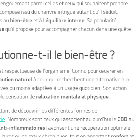
 engouement parmi celles et ceux qui souhaitent prendre
composé issu du chanvre intrigue autant qu’il séduit,
és au
bien-être
et à l’
équilibre interne
. Sa popularité
us
qu’il propose pour accompagner chacun dans une quête
tionne-t-il le bien-être ?
et respectueuse de l’organisme. Connu pour œuvrer en
outien naturel
à ceux qui recherchent une alternative aux
sives ou moins adaptées à un usage quotidien. Son action
able sensation de
relaxation mentale et physique
.
ttant de découvrir les différentes formes de
rie
. Nombreux sont ceux qui associent aujourd’hui le
CBD
au
anti-inflammatoires
favorisent une récupération optimale
ulaires ou de maux chroniques, tout en apportant
confort
et