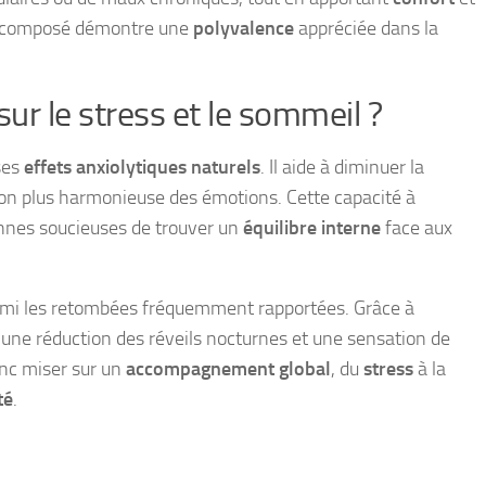
 ce composé démontre une
polyvalence
appréciée dans la
ur le stress et le sommeil ?
ses
effets anxiolytiques naturels
. Il aide à diminuer la
tion plus harmonieuse des émotions. Cette capacité à
onnes soucieuses de trouver un
équilibre interne
face aux
mi les retombées fréquemment rapportées. Grâce à
une réduction des réveils nocturnes et une sensation de
onc miser sur un
accompagnement global
, du
stress
à la
té
.