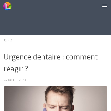
Skip to content
Santé
Urgence dentaire : comment
réagir ?
24 JUILLET 2023