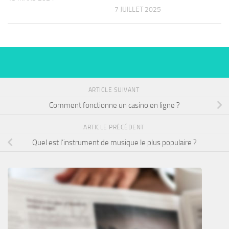
7 JUILLET 2025
ARTICLE SUIVANT
Comment fonctionne un casino en ligne ?
ARTICLE PRÉCÉDENT
Quel est l’instrument de musique le plus populaire ?