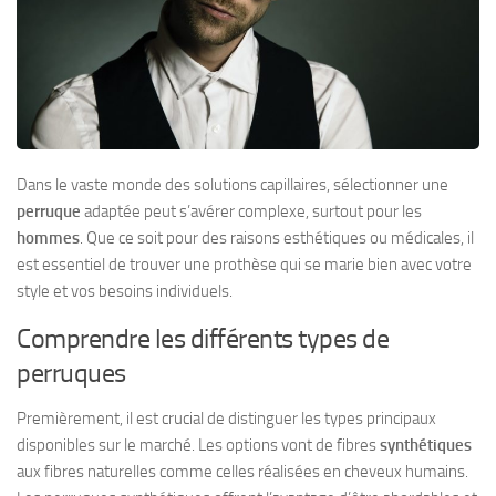
Dans le vaste monde des solutions capillaires, sélectionner une
perruque
adaptée peut s’avérer complexe, surtout pour les
hommes
. Que ce soit pour des raisons esthétiques ou médicales, il
est essentiel de trouver une prothèse qui se marie bien avec votre
style et vos besoins individuels.
Comprendre les différents types de
perruques
Premièrement, il est crucial de distinguer les types principaux
disponibles sur le marché. Les options vont de fibres
synthétiques
aux fibres naturelles comme celles réalisées en cheveux humains.