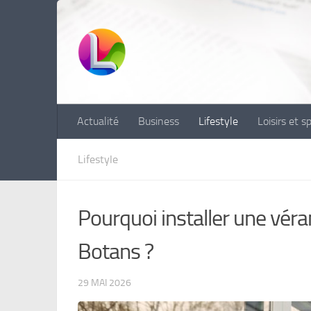
Skip to content
Actualité
Business
Lifestyle
Loisirs et s
Lifestyle
Pourquoi installer une véra
Botans ?
29 MAI 2026