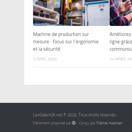
Machine de production sur
Améliorez
mesure : focus sur l’ergonomie
ligne grâc
et la sécurité
communica
2 AVRIL 2026
14 MARS 20
LenGalenGA.net © 2026. Tous droits réservés.
Fièrement propulsé par
- Conçu par
Thème Hueman