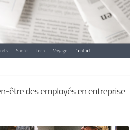
ports
Santé
Tech
Voyage
Contact
n-être des employés en entreprise