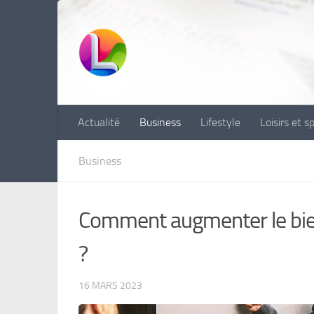
Skip to content
Actualité
Business
Lifestyle
Loisirs et s
Business
Comment augmenter le bie
?
16 MARS 2023